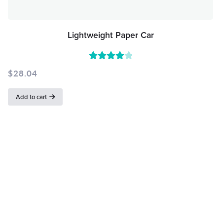
Lightweight Paper Car
Rated
$
28.04
4.00
out of
Add to cart
5