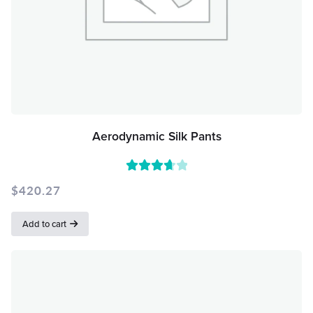
Aerodynamic Silk Pants
Rated
$
420.27
3.75
out
Add to cart
of 5