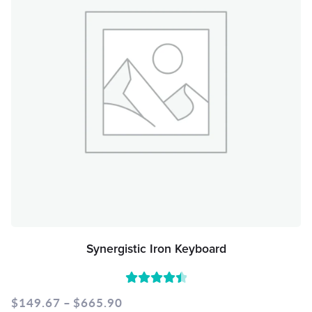
Synergistic Iron Keyboard
Rated
$
149.67
–
$
665.90
4.50